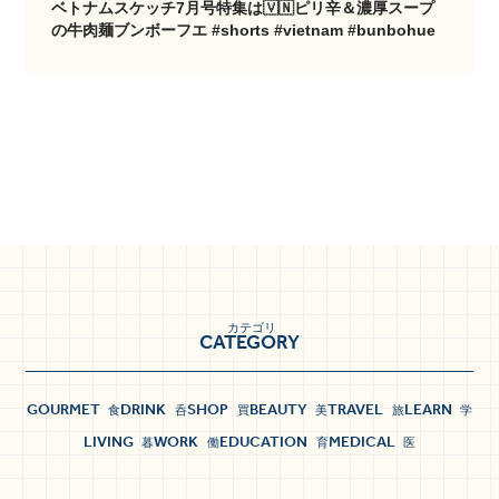
ベトナムスケッチ7月号特集は🇻🇳ピリ辛＆濃厚スープ
の牛肉麺ブンボーフエ #shorts #vietnam #bunbohue
カテゴリ
CATEGORY
GOURMET
DRINK
SHOP
BEAUTY
TRAVEL
LEARN
食
呑
買
美
旅
学
LIVING
WORK
EDUCATION
MEDICAL
暮
働
育
医