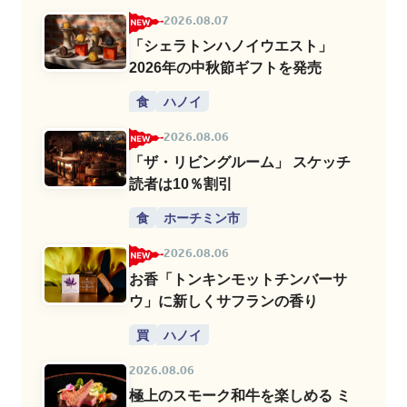
2026.08.07
「シェラトンハノイウエスト」
2026年の中秋節ギフトを発売
食
ハノイ
2026.08.06
「ザ・リビングルーム」 スケッチ
読者は10％割引
食
ホーチミン市
2026.08.06
お香「トンキンモットチンバーサ
ウ」に新しくサフランの香り
買
ハノイ
2026.08.06
極上のスモーク和牛を楽しめる ミ