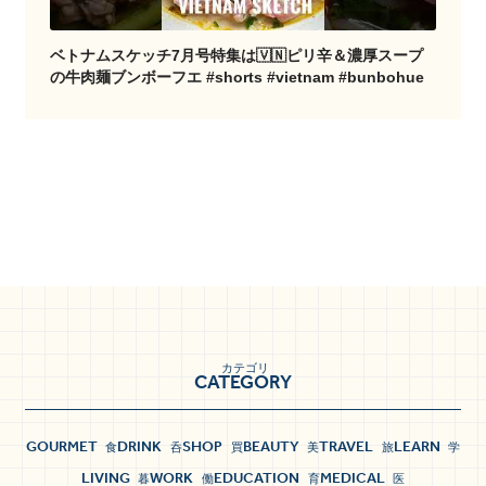
ベトナムスケッチ7月号特集は🇻🇳ピリ辛＆濃厚スープ
の牛肉麺ブンボーフエ #shorts #vietnam #bunbohue
カテゴリ
CATEGORY
GOURMET
DRINK
SHOP
BEAUTY
TRAVEL
LEARN
食
呑
買
美
旅
学
LIVING
WORK
EDUCATION
MEDICAL
暮
働
育
医