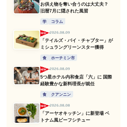
お供え物を奪い合うのは大丈夫？
旧暦7月に隠された風習
学
コラム
2026.08.09
「テイルズ・バイ・チャプター」が
ミシュラングリーンスター獲得
食
ホーチミン市
2026.08.09
5つ星ホテル内和食店「六」に 国際
経験豊かな新料理長が就任
食
クアンニン
2026.08.08
「アーヤオキッチン」に新登場 ベ
トナム風ビーフシチュー