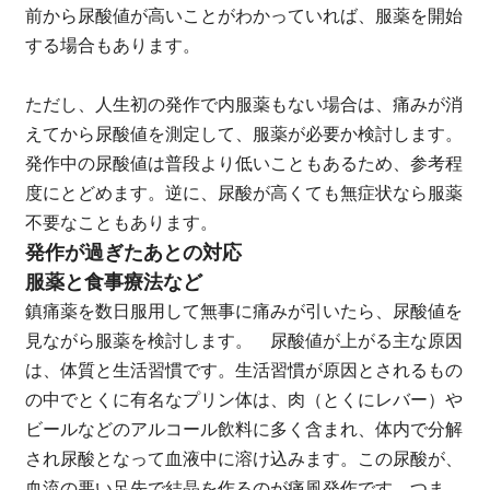
前から尿酸値が高いことがわかっていれば、服薬を開始
する場合もあります。
ただし、人生初の発作で内服薬もない場合は、痛みが消
えてから尿酸値を測定して、服薬が必要か検討します。
発作中の尿酸値は普段より低いこともあるため、参考程
度にとどめます。逆に、尿酸が高くても無症状なら服薬
不要なこともあります。
発作が過ぎたあとの対応
服薬と食事療法など
鎮痛薬を数日服用して無事に痛みが引いたら、尿酸値を
見ながら服薬を検討します。 尿酸値が上がる主な原因
は、体質と生活習慣です。生活習慣が原因とされるもの
の中でとくに有名なプリン体は、肉（とくにレバー）や
ビールなどのアルコール飲料に多く含まれ、体内で分解
され尿酸となって血液中に溶け込みます。この尿酸が、
血流の悪い足先で結晶を作るのが痛風発作です。つま