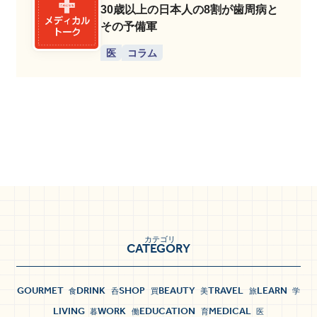
30歳以上の日本人の8割が歯周病と
その予備軍
医
コラム
カテゴリ
CATEGORY
GOURMET
DRINK
SHOP
BEAUTY
TRAVEL
LEARN
食
呑
買
美
旅
学
LIVING
WORK
EDUCATION
MEDICAL
暮
働
育
医