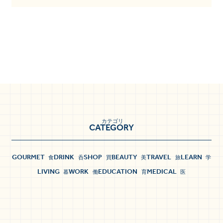
カテゴリ
CATEGORY
GOURMET
DRINK
SHOP
BEAUTY
TRAVEL
LEARN
食
呑
買
美
旅
学
LIVING
WORK
EDUCATION
MEDICAL
暮
働
育
医