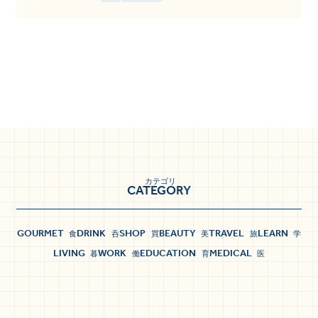
カテゴリ
CATEGORY
GOURMET
DRINK
SHOP
BEAUTY
TRAVEL
LEARN
食
呑
買
美
旅
学
LIVING
WORK
EDUCATION
MEDICAL
暮
働
育
医