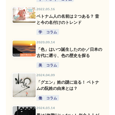
2022.05.16
ベトナム人の名前は２つある？ 昔
と今の名付けのトレンド
学
コラム
2020.09.14
「色」はいつ誕生したのか／日本の
古代に遡り、色の歴史を探る
美
コラム
2024.04.09
「グエン」姓の謎に迫る！ ベトナ
ムの阮姓の由来とは？
働
コラム
2024.03.14