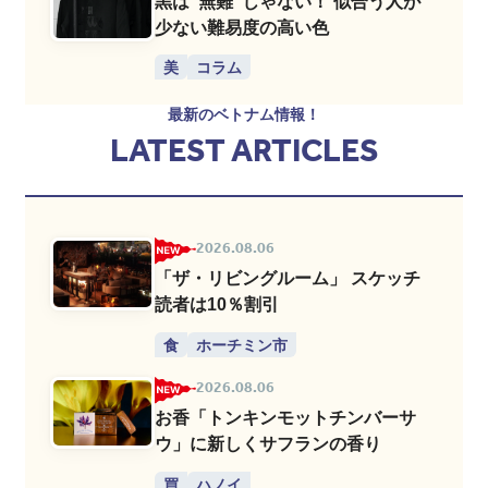
黒は”無難”じゃない！ 似合う人が
少ない難易度の高い色
美
コラム
最新のベトナム情報！
LATEST ARTICLES
2026.08.06
「ザ・リビングルーム」 スケッチ
読者は10％割引
食
ホーチミン市
2026.08.06
お香「トンキンモットチンバーサ
ウ」に新しくサフランの香り
買
ハノイ