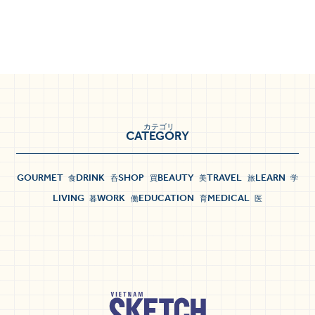
カテゴリ
CATEGORY
GOURMET
DRINK
SHOP
BEAUTY
TRAVEL
LEARN
食
呑
買
美
旅
学
LIVING
WORK
EDUCATION
MEDICAL
暮
働
育
医