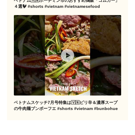
ベトナム🇻🇳ホーチミン市のおすすめ鶏飯「コムガー」
４選🐓 #shorts #vietnam #vietnamesefood
ベトナムスケッチ7月号特集は🇻🇳ピリ辛＆濃厚スープ
の牛肉麺ブンボーフエ #shorts #vietnam #bunbohue