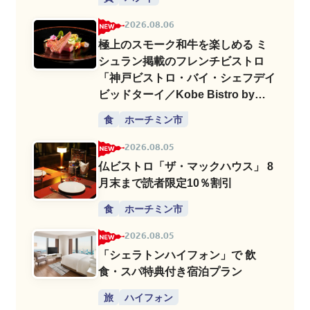
2026.08.06
極上のスモーク和牛を楽しめる ミ
シュラン掲載のフレンチビストロ
「神戸ビストロ・バイ・シェフデイ
ビッドターイ／Kobe Bistro by
Chef David Thai」
食
ホーチミン市
2026.08.05
仏ビストロ「ザ・マックハウス」 8
月末まで読者限定10％割引
食
ホーチミン市
2026.08.05
「シェラトンハイフォン」で 飲
食・スパ特典付き宿泊プラン
旅
ハイフォン