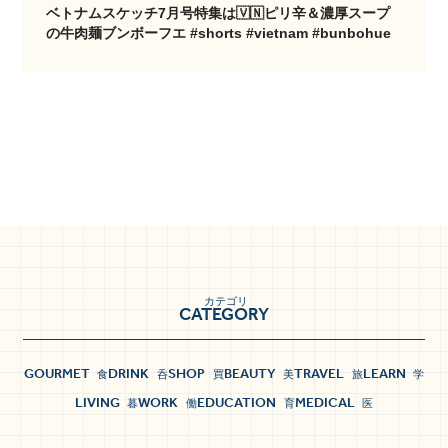
ベトナムスケッチ7月号特集は🇻🇳ピリ辛＆濃厚スープ
の牛肉麺ブンボーフエ #shorts #vietnam #bunbohue
他の都市をお探しですか？
カテゴリ
CATEGORY
GOURMET
DRINK
SHOP
BEAUTY
TRAVEL
LEARN
食
呑
買
美
旅
学
LIVING
WORK
EDUCATION
MEDICAL
暮
働
育
医