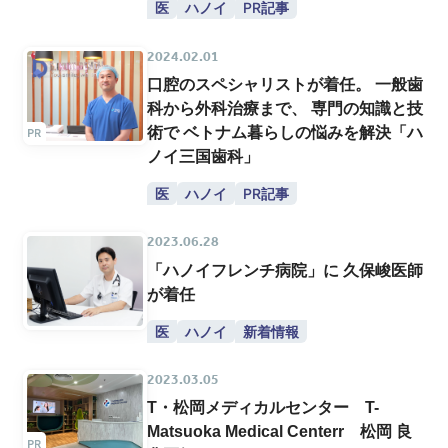
医
ハノイ
PR記事
2024.02.01
口腔のスペシャリストが着任。 一般歯
科から外科治療まで、 専門の知識と技
術で ベトナム暮らしの悩みを解決「ハ
ノイ三国歯科」
医
ハノイ
PR記事
2023.06.28
「ハノイフレンチ病院」に 久保峻医師
が着任
医
ハノイ
新着情報
2023.03.05
T・松岡メディカルセンター T-
Matsuoka Medical Centerr 松岡 良