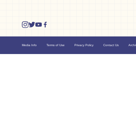
Media Info
Terms of Use
Privacy Policy
Contact Us
Archi