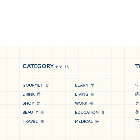
CATEGORY
T
カテゴリ
GOURMET
LEARN
学
食
学
DRINK
LIVING
病
呑
暮
SHOP
WORK
グ
買
働
BEAUTY
EDUCATION
美
美
育
TRAVEL
MEDICAL
不
旅
医