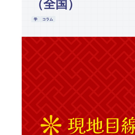
（全国）
学
コラム