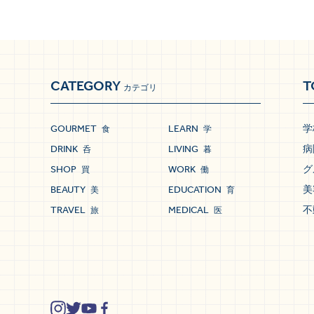
CATEGORY
T
カテゴリ
GOURMET
LEARN
学
食
学
DRINK
LIVING
病
呑
暮
SHOP
WORK
グ
買
働
BEAUTY
EDUCATION
美
美
育
TRAVEL
MEDICAL
不
旅
医