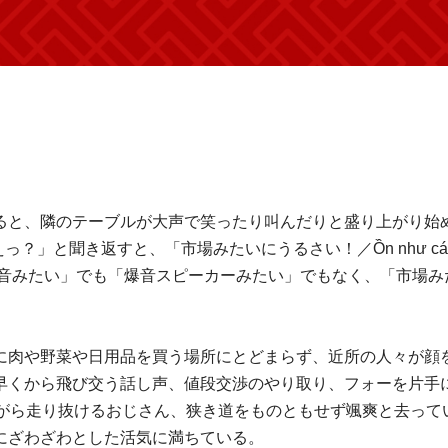
ると、隣のテーブルが大声で笑ったり叫んだりと盛り上がり始
えっ？」と聞き返すと、「市場みたいにうるさい！／Ồn như cá
ルの音みたい」でも「爆音スピーカーみたい」でもなく、「市場み
に肉や野菜や日用品を買う場所にとどまらず、近所の人々が顔
早くから飛び交う話し声、値段交渉のやり取り、フォーを片手
!」と言いながら走り抜けるおじさん、狭き道をものともせず颯爽と去って
にざわざわとした活気に満ちている。