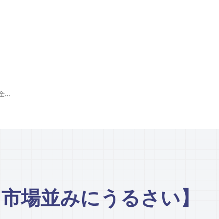
ỒN NHƯ CÁI CHỢ!【市場並みにうるさい】（全国）
chợ!【市場並みにうるさい】