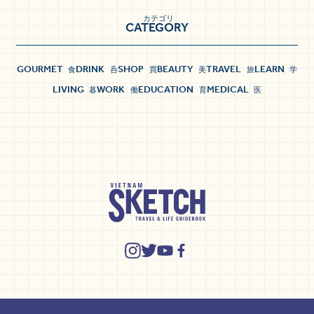
カテゴリ
CATEGORY
GOURMET
DRINK
SHOP
BEAUTY
TRAVEL
LEARN
食
呑
買
美
旅
学
LIVING
WORK
EDUCATION
MEDICAL
暮
働
育
医