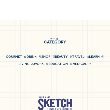
カテゴリ
CATEGORY
GOURMET
DRINK
SHOP
BEAUTY
TRAVEL
LEARN
食
呑
買
美
旅
学
LIVING
WORK
EDUCATION
MEDICAL
暮
働
育
医
NORTH
北部
Hanoi
Hai Phong
Ha Long Bay
ハノイ
ハイフォン
ハロン湾
Ninh Binh
Phu Tho
Hai Duong
ニンビン
フート
ハイズオン