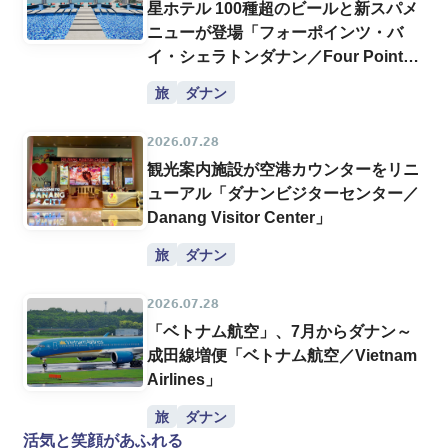
星ホテル 100種超のビールと新スパメ
ニューが登場「フォーポインツ・バ
イ・シェラトンダナン／Four Points
by Sheraton Danang」
旅
ダナン
2026.07.28
観光案内施設が空港カウンターをリニ
ューアル「ダナンビジターセンター／
Danang Visitor Center」
旅
ダナン
2026.07.28
「ベトナム航空」、7月からダナン～
成田線増便「ベトナム航空／Vietnam
Airlines」
旅
ダナン
活気と笑顔があふれる