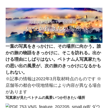
学校＆習い事
病院
グルメ
一葉の写真をきっかけに、その場所に向かう。誰
美容
かの旅の物語をきっかけに、そこを訪れる。出か
ける理由にしばりはない。ベトナム人写真家たち
不動産・内装・引越し
の思い出の風景が、次の旅のきっかけになるかも
しれない。
COLUMN
※記事の情報は2022年3月取材時点のものです ※
店舗等の都合や現地情報により内容が異なる場合
EDITOR'S PICK
があります
FEATURE
写真家が見たベトナムの風景いつか行きたい場所
753
VNS_feature_202205_small.pdf
/
ダウ