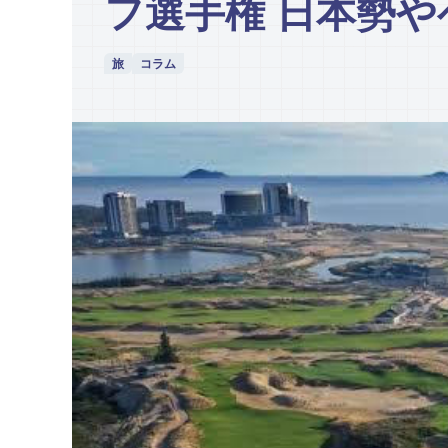
フ選手権 日本勢
旅
コラム