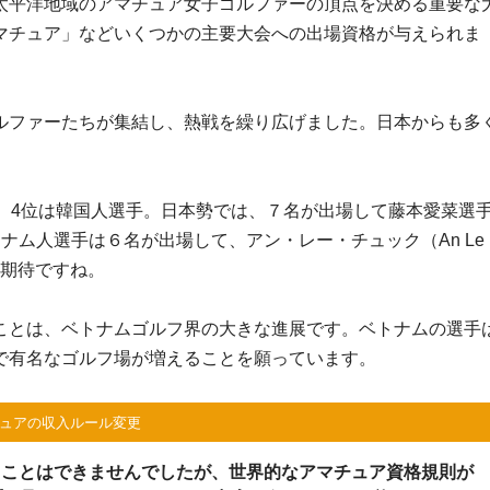
太平洋地域のアマチュア女子ゴルファーの頂点を決める重要な
マチュア」などいくつかの主要大会への出場資格が与えられま
ルファーたちが集結し、熱戦を繰り広げました。日本からも多
、4位は韓国人選手。日本勢では、７名が出場して藤本愛菜選
ナム人選手は６名が出場して、アン・レー・チュック（An Le
に期待ですね。
ことは、ベトナムゴルフ界の大きな進展です。ベトナムの選手
で有名なゴルフ場が増えることを願っています。
ュアの収入ルール変更
ることはできませんでしたが、世界的なアマチュア資格規則が