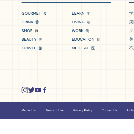
GOURMET
LEARN
学
食
学
DRINK
LIVING
病
呑
暮
SHOP
WORK
グ
買
働
BEAUTY
EDUCATION
美
美
育
TRAVEL
MEDICAL
不
旅
医
Media Info
Terms of Use
Privacy Policy
Contact Us
Archi