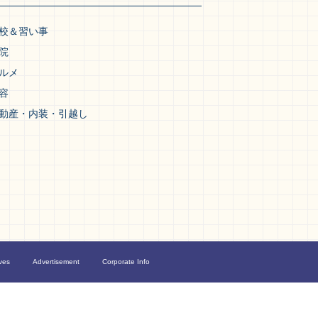
校＆習い事
院
ルメ
容
動産・内装・引越し
ves
Advertisement
Corporate Info