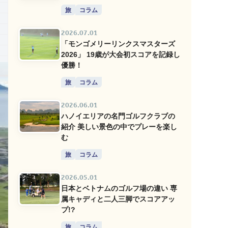
旅
コラム
2026.07.01
「モンゴメリーリンクスマスターズ
2026」 19歳が大会初スコアを記録し
優勝！
旅
コラム
2026.06.01
ハノイエリアの名門ゴルフクラブの
紹介 美しい景色の中でプレーを楽し
む
旅
コラム
2026.05.01
日本とベトナムのゴルフ場の違い 専
属キャディと二人三脚でスコアアッ
プ!?
旅
コラム