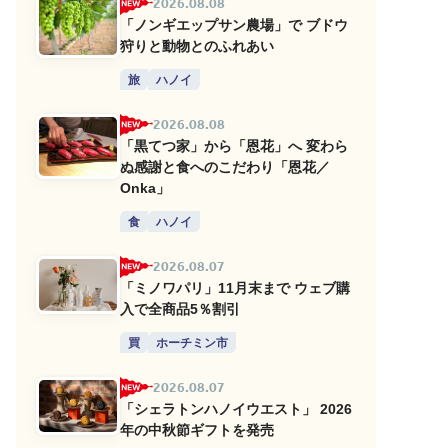
2026.08.08
「ノンギエップサン農場」で ブドウ
狩りと動物とのふれあい
旅
ハノイ
2026.08.08
「黒てつ家」から「恩花」へ 変わら
ぬ感謝と食へのこだわり「恩花／
Onka」
食
ハノイ
2026.08.07
「ミノワパリ」11月末まで ウェブ購
入で全商品5％割引
買
ホーチミン市
2026.08.07
「シェラトンハノイウエスト」 2026
年の中秋節ギフトを発売