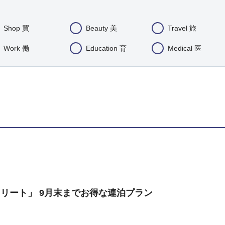
Shop 買
Beauty 美
Travel 旅
Work 働
Education 育
Medical 医
リート」 9月末までお得な連泊プラン