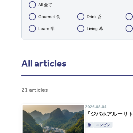
All 全て
Gourmet 食
Drink 呑
Learn 学
Living 暮
All articles
21 articles
2026.08.04
「ジバホアルーリト
旅
ニンビン