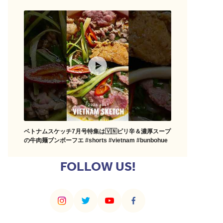
ベトナムスケッチ7月号特集は🇻🇳ピリ辛＆濃厚スープ
の牛肉麺ブンボーフエ #shorts #vietnam #bunbohue
FOLLOW US!