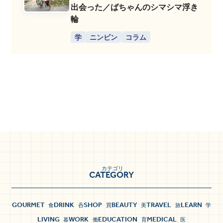
出会った／ばちゃんのシマシマ浮き
輪
学
ニンビン
コラム
カテゴリ
CATEGORY
GOURMET
DRINK
SHOP
BEAUTY
TRAVEL
LEARN
食
呑
買
美
旅
学
LIVING
WORK
EDUCATION
MEDICAL
暮
働
育
医