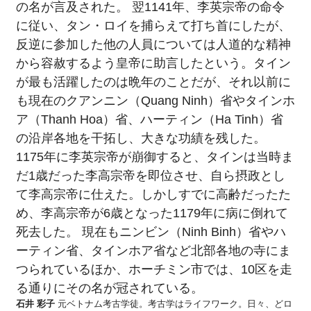
の名が言及された。 翌1141年、李英宗帝の命令
に従い、タン・ロイを捕らえて打ち首にしたが、
反逆に参加した他の人員については人道的な精神
から容赦するよう皇帝に助言したという。タイン
が最も活躍したのは晩年のことだが、それ以前に
も現在のクアンニン（Quang Ninh）省やタインホ
ア（Thanh Hoa）省、ハーティン（Ha Tinh）省
の沿岸各地を干拓し、大きな功績を残した。
1175年に李英宗帝が崩御すると、タインは当時ま
だ1歳だった李高宗帝を即位させ、自ら摂政とし
て李高宗帝に仕えた。しかしすでに高齢だったた
め、李高宗帝が6歳となった1179年に病に倒れて
死去した。 現在もニンビン（Ninh Binh）省やハ
ーティン省、タインホア省など北部各地の寺にま
つられているほか、ホーチミン市では、10区を走
る通りにその名が冠されている。
石井 彩子
元ベトナム考古学徒。考古学はライフワーク。日々、どロ