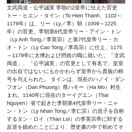
文武両道・公平誠実 李朝の2皇帝に仕えた官吏
トー・ヒエン・タイン（To Hien Thanh、1102～
1179年）は、リー（Ly／李）朝（1009～1225
年）の官吏。李朝第6代皇帝リー・アイン・トン
（Ly Anh Tong／李英宗）と第7代皇帝リー・カ
オ・トン（Ly Cao Tong／李高宗）に仕え、1175
～1179年に太傅および摂政の職に就いた。「文武
両道」、「公平誠実」の官吏として有名で、皇室
の出自ではないにもかかわらず皇帝から貴族の称
号を与えられた。 タインは、現在のハノイ・ダン
フオン（Dan Phuong）県ハモー（Ha Mo）村生
まれ。1140年に現在のターイグエン（Thai
Nguyen）省で起きた李朝第4代皇帝リー・ニャ
ン・トン（Ly Nhan Tong／李仁宗）の息子を自称
するタン・ロイ（Than Loi）の李英宗帝に対する
反逆を鎮めたことにより、歴史書の中で初めてそ