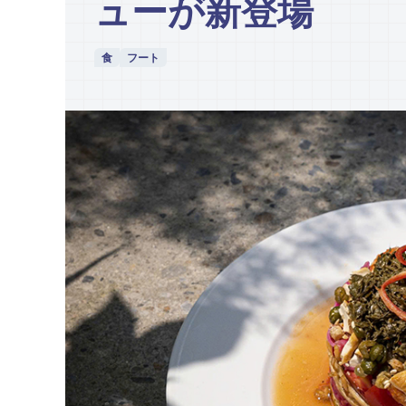
ューが新登場
食
フート