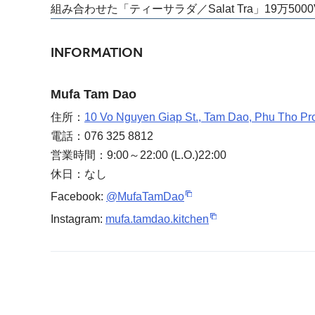
組み合わせた「ティーサラダ／Salat Tra」19万500
INFORMATION
Mufa Tam Dao
住所：
10 Vo Nguyen Giap St., Tam Dao, Phu Tho Pr
電話：076 325 8812
営業時間：9:00～22:00 (L.O.)22:00
休日：なし
Facebook:
@MufaTamDao
Instagram:
mufa.tamdao.kitchen