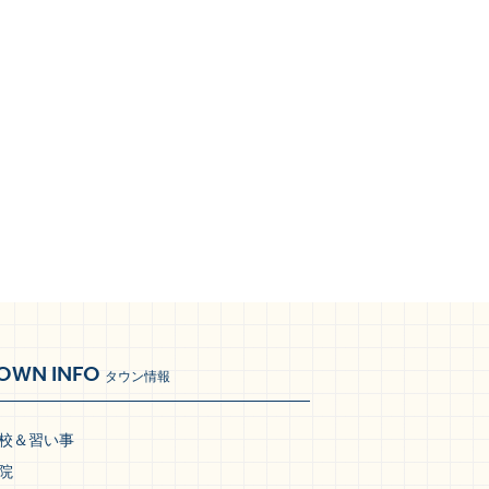
OWN INFO
タウン情報
校＆習い事
院