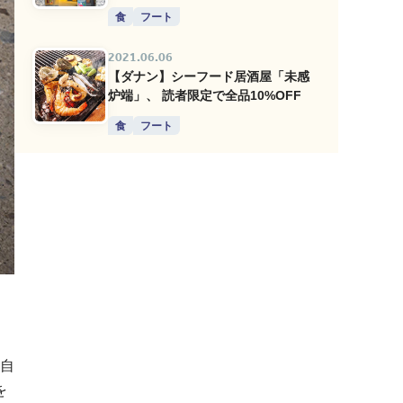
食
フート
2021.06.06
【ダナン】シーフード居酒屋「未感
炉端」、 読者限定で全品10%OFF
食
フート
。自
を