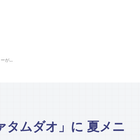
キノコ料理「ムファタムダオ」に 夏メニューが新登場
ァタムダオ」に 夏メニ