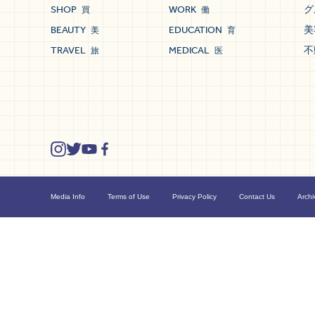
SHOP
WORK
グ
買
働
BEAUTY
EDUCATION
美
美
育
TRAVEL
MEDICAL
不
旅
医
Media Info
Terms of Use
Privacy Policy
Contact Us
Archi