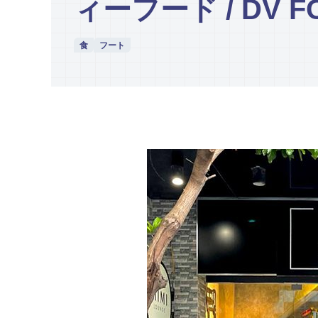
ィーフード / DV F
食
フート