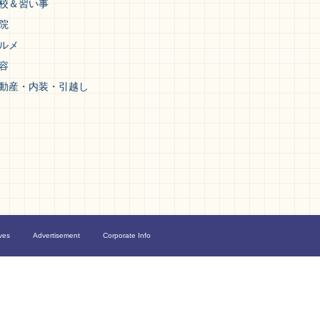
校＆習い事
院
ルメ
容
動産・内装・引越し
ves
Advertisement
Corporate Info