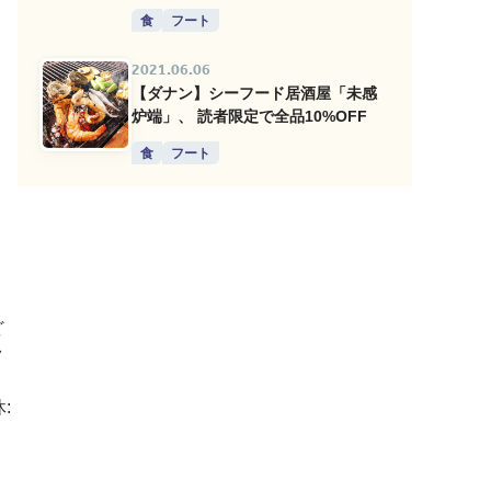
食
フート
2021.06.06
【ダナン】シーフード居酒屋「未感
炉端」、 読者限定で全品10%OFF
食
フート
ど
ク
: