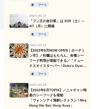
食
フート
2025.03.27
「フン王の命日祭」は 3/29（土）～
4/7（月）に開催
食
フート
2022.07.25
【2022年8月NOW OPEN｜ホーチミ
ン市】／牡蠣はもちろん、各種シー
フード料理が堪能できる／「ドュー
クスオイスターバー / Duke’s Oyster
Bar」
食
フート
2022.05.28
【2022年6月TOPIX】／ニャチャン特
産のシーフードを堪能
「ヴォンソアイ海鮮レストラン / Nha
Hang Hai San Vong Xoay」