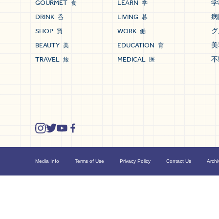
GOURMET
LEARN
学
食
学
DRINK
LIVING
病
呑
暮
SHOP
WORK
グ
買
働
BEAUTY
EDUCATION
美
美
育
TRAVEL
MEDICAL
不
旅
医
Media Info
Terms of Use
Privacy Policy
Contact Us
Archi