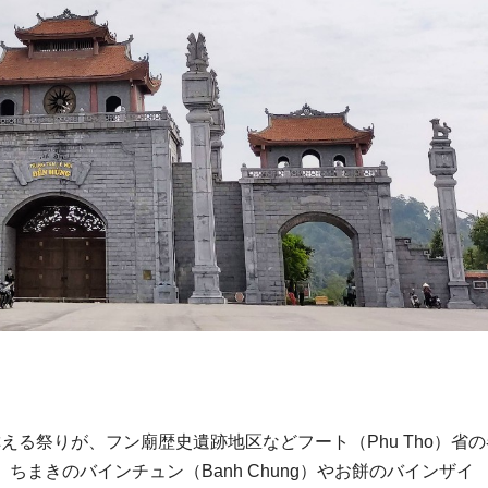
を称える祭りが、フン廟歴史遺跡地区などフート（Phu Tho）省
。ちまきのバインチュン（Banh Chung）やお餅のバインザイ