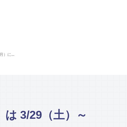
「フン王の命日祭」は 3/29（土）～4/7（月）に開催
 3/29（土）～