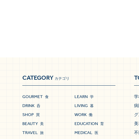
CATEGORY
T
カテゴリ
GOURMET
LEARN
学
食
学
DRINK
LIVING
病
呑
暮
SHOP
WORK
グ
買
働
BEAUTY
EDUCATION
美
美
育
TRAVEL
MEDICAL
不
旅
医