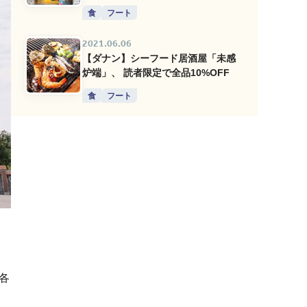
食
フート
2021.06.06
【ダナン】シーフード居酒屋「未感
炉端」、 読者限定で全品10%OFF
食
フート
の各