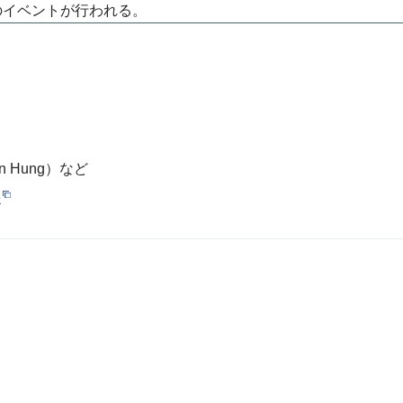
どのイベントが行われる。
en Hung）など
e