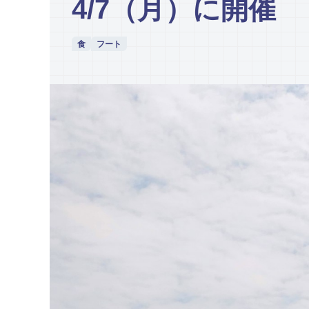
4/7（月）に開催
食
フート