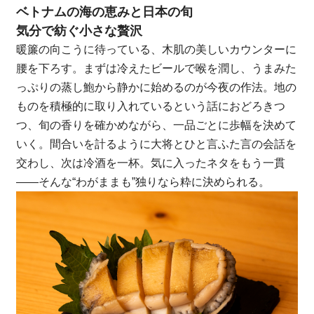
ベトナムの海の恵みと日本の旬
気分で紡ぐ小さな贅沢
暖簾の向こうに待っている、木肌の美しいカウンターに
腰を下ろす。まずは冷えたビールで喉を潤し、うまみた
っぷりの蒸し鮑から静かに始めるのが今夜の作法。地の
ものを積極的に取り入れているという話におどろきつ
つ、旬の香りを確かめながら、一品ごとに歩幅を決めて
いく。間合いを計るように大将とひと言ふた言の会話を
交わし、次は冷酒を一杯。気に入ったネタをもう一貫
――そんな“わがままも”独りなら粋に決められる。