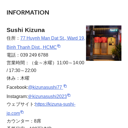
INFORMATION
Sushi Kizuna
住所：
77 Huynh Man Dat St., Ward 19,
Binh Thanh Dist., HCMC
電話：039 249 6788
営業時間：（金～水曜）11:00～14:00
/ 17:30～22:00
休み：木曜
Facebook:
@kizunasushi77
Instagram:
＠kizunasushi2023
ウェブサイト:
https://kizuna-sushi-
jp.com
カウンター：8席