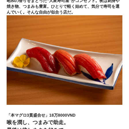
昭和の香りをまとった“大衆寿司屋”がコンセプト。夜は刺身や
焼き物、つまみも豊富。ひとりで軽く始めて、気分で寿司を選
んでいく。そんな自由が似合う店だ。
「本マグロ3貫盛合せ」18万8000VND
喉を潤し、つまみで助走。