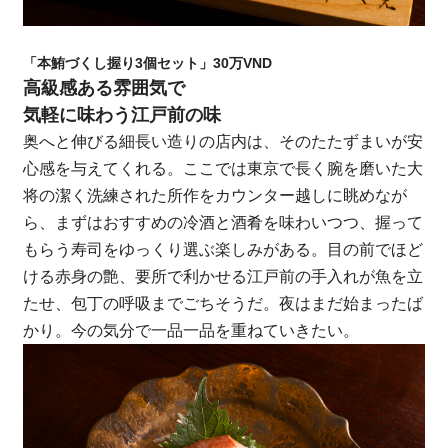
「本鮪づくし握り3個セット」30万VND
高級感ある雰囲気で
気軽に味わう江戸前の味
奥へと伸びる細長い造りの店内は、そのたたずまいが安
心感を与えてくれる。ここでは東京で長く腕を磨いた大
将の潔く洗練された所作をカウンター越しに眺めなが
ら、まずはおすすめの冷酒と酒肴を味わいつつ、握って
もらう寿司をゆっくり選ぶ楽しみがある。目の前でほど
ける赤身の艶、要所で利かせる江戸前の手入れが魚を立
たせ、包丁の呼吸までごちそうだ。夜はまだ始まったば
かり。今の気分で一品一品を重ねていきたい。