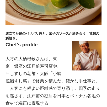
逆立てた鱗のパリパリ感と、茄子のソースが絡み合う「甘鯛の
鱗焼き」
Chef's profile
大将の大柄根毅さんは、東
京・銀座の江戸前寿司店や、
圧しすしの老舗・大阪「小鯛
雀鮨すし萬」で修業を積んだ。確かな手仕事と、
一人客にも程よい距離感で寄り添う。四季の走り
を逃さず、江戸前の勘所を日本とベトナム各地の
食材で端正に表現する