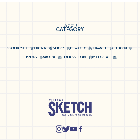
カテゴリ
CATEGORY
GOURMET
DRINK
SHOP
BEAUTY
TRAVEL
LEARN
食
呑
買
美
旅
学
LIVING
WORK
EDUCATION
MEDICAL
暮
働
育
医