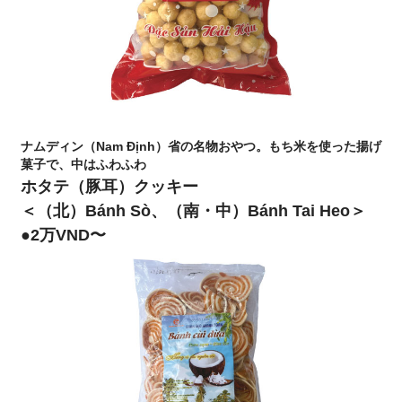
ナムディン（Nam Định）省の名物おやつ。もち米を使った揚げ
菓子で、中はふわふわ
ホタテ（豚耳）クッキー
＜（北）Bánh Sò、（南・中）Bánh Tai Heo＞
●2万VND〜