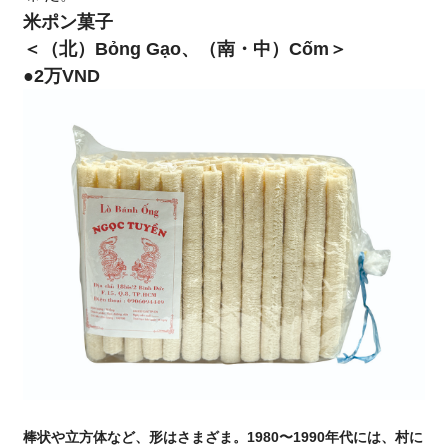
米ポン菓子
＜（北）Bỏng Gạo、（南・中）Cốm＞
●2万VND
棒状や立方体など、形はさまざま。1980〜1990年代には、村に