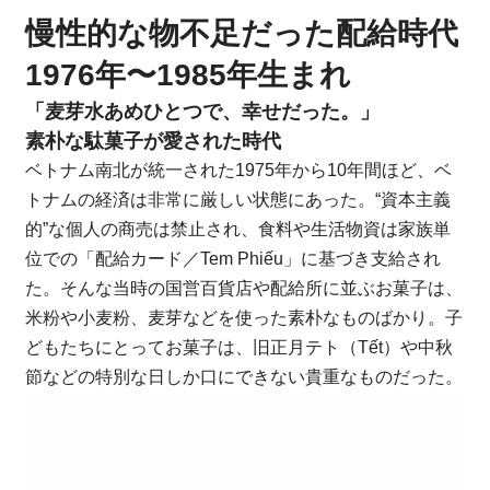
慢性的な物不足だった配給時代
1976年〜1985年生まれ
「麦芽水あめひとつで、幸せだった。」
素朴な駄菓子が愛された時代
ベトナム南北が統一された1975年から10年間ほど、ベ
トナムの経済は非常に厳しい状態にあった。“資本主義
的”な個人の商売は禁止され、食料や生活物資は家族単
位での「配給カード／Tem Phiếu」に基づき支給され
た。そんな当時の国営百貨店や配給所に並ぶお菓子は、
米粉や小麦粉、麦芽などを使った素朴なものばかり。子
どもたちにとってお菓子は、旧正月テト（Tết）や中秋
節などの特別な日しか口にできない貴重なものだった。