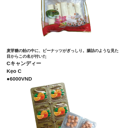
麦芽糖の飴の中に、ピーナッツがぎっしり。腸詰のような見た
目からこの名が付いた
Cキャンディー
Kẹo C
●6000VND