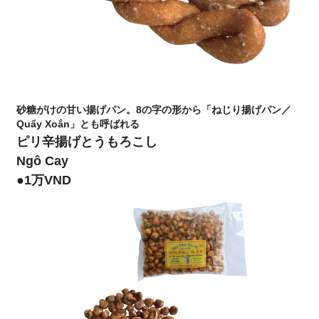
砂糖がけの甘い揚げパン。8の字の形から「ねじり揚げパン／
Quẩy Xoắn」とも呼ばれる
ピリ辛揚げとうもろこし
Ngô Cay
●1万VND