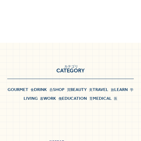
カテゴリ
CATEGORY
GOURMET
DRINK
SHOP
BEAUTY
TRAVEL
LEARN
食
呑
買
美
旅
学
LIVING
WORK
EDUCATION
MEDICAL
暮
働
育
医