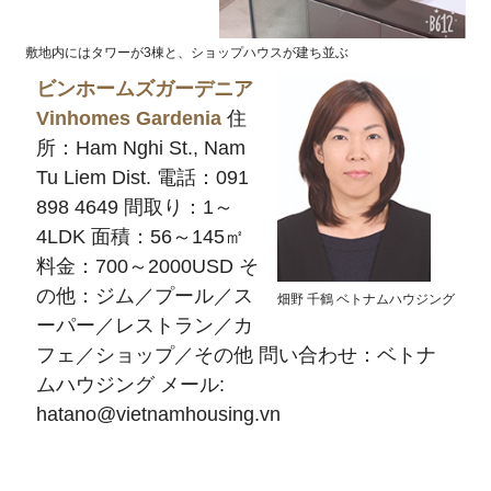
敷地内にはタワーが3棟と、ショップハウスが建ち並ぶ
ビンホームズガーデニア
Vinhomes Gardenia
住
所：Ham Nghi St., Nam
Tu Liem Dist. 電話：091
898 4649 間取り：1～
4LDK 面積：56～145㎡
料金：700～2000USD そ
の他：ジム／プール／ス
畑野 千鶴 ベトナムハウジング
ーパー／レストラン／カ
フェ／ショップ／その他 問い合わせ：ベトナ
ムハウジング メール:
hatano@vietnamhousing.vn