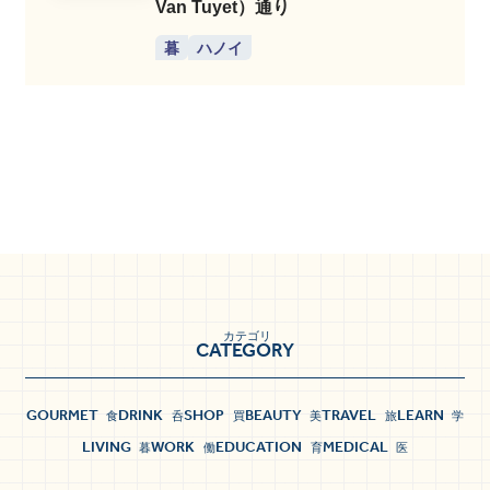
Van Tuyet）通り
暮
ハノイ
カテゴリ
CATEGORY
GOURMET
DRINK
SHOP
BEAUTY
TRAVEL
LEARN
食
呑
買
美
旅
学
LIVING
WORK
EDUCATION
MEDICAL
暮
働
育
医