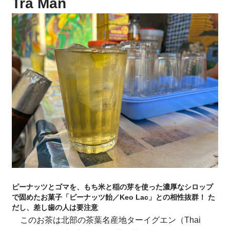
Tra Man
ピーナッツとゴマを、もち米と稲の芽を使った濃厚なシロップ
で固めたお菓子「ピーナッツ飴／Keo Lac」との相性抜群！ た
だし、差し歯の人は要注意
このお茶は北部の茶葉名産地ターイグエン（Thai