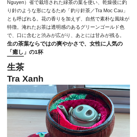
Nguyen）省で栽培された緑茶の葉を使い、乾燥後に釣
り針のような形になるため「釣り針茶／Tra Moc Cau」
とも呼ばれる。花の香りを加えず、自然で素朴な風味が
特徴。淹れたお茶は透明感のあるグリーンゴールド色
で、口に含むと渋みが広がり、あとには甘みが残る。
生の茶葉ならではの爽やかさで、女性に人気の
「癒し」の1杯
生茶
Tra Xanh