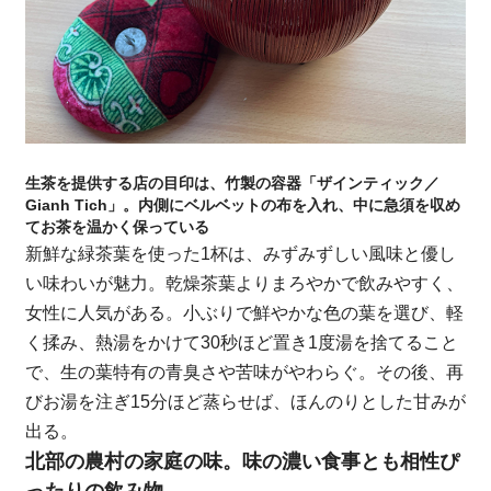
生茶を提供する店の目印は、竹製の容器「ザインティック／
Gianh Tich」。内側にベルベットの布を入れ、中に急須を収め
てお茶を温かく保っている
新鮮な緑茶葉を使った1杯は、みずみずしい風味と優し
い味わいが魅力。乾燥茶葉よりまろやかで飲みやすく、
女性に人気がある。小ぶりで鮮やかな色の葉を選び、軽
く揉み、熱湯をかけて30秒ほど置き1度湯を捨てること
で、生の葉特有の青臭さや苦味がやわらぐ。その後、再
びお湯を注ぎ15分ほど蒸らせば、ほんのりとした甘みが
出る。
北部の農村の家庭の味。味の濃い食事とも相性ぴ
ったりの飲み物