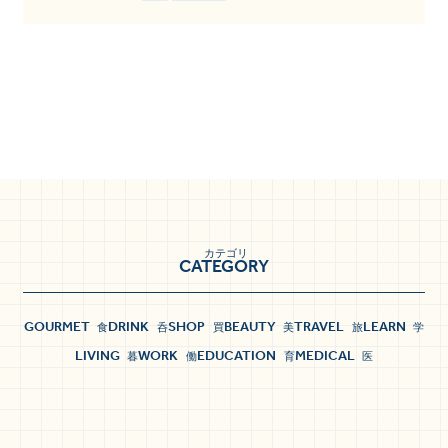
カテゴリ
CATEGORY
GOURMET
DRINK
SHOP
BEAUTY
TRAVEL
LEARN
食
呑
買
美
旅
学
LIVING
WORK
EDUCATION
MEDICAL
暮
働
育
医