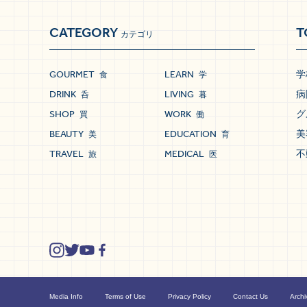
CATEGORY
T
カテゴリ
GOURMET
LEARN
学
食
学
DRINK
LIVING
病
呑
暮
SHOP
WORK
グ
買
働
BEAUTY
EDUCATION
美
美
育
TRAVEL
MEDICAL
不
旅
医
Media Info
Terms of Use
Privacy Policy
Contact Us
Archi