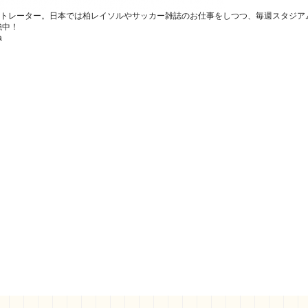
トレーター。日本では柏レイソルやサッカー雑誌のお仕事をしつつ、毎週スタジア
強中！
a