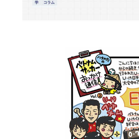
学
コラム