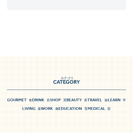
カテゴリ
CATEGORY
GOURMET
DRINK
SHOP
BEAUTY
TRAVEL
LEARN
食
呑
買
美
旅
学
LIVING
WORK
EDUCATION
MEDICAL
暮
働
育
医