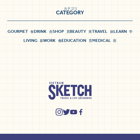
カテゴリ
CATEGORY
GOURMET
DRINK
SHOP
BEAUTY
TRAVEL
LEARN
食
呑
買
美
旅
学
LIVING
WORK
EDUCATION
MEDICAL
暮
働
育
医