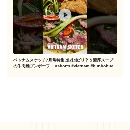
ベトナムスケッチ7月号特集は🇻🇳ピリ辛＆濃厚スープ
の牛肉麺ブンボーフエ #shorts #vietnam #bunbohue