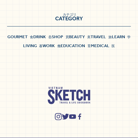
カテゴリ
CATEGORY
GOURMET
DRINK
SHOP
BEAUTY
TRAVEL
LEARN
食
呑
買
美
旅
学
LIVING
WORK
EDUCATION
MEDICAL
暮
働
育
医