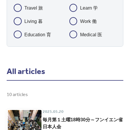
Travel 旅
Learn 学
Living 暮
Work 働
Education 育
Medical 医
All articles
10 articles
2025.05.20
毎月第１土曜18時30分～フンイエン省
日本人会