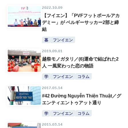
2022.10.09
【フイエン】「PVFフットボールアカ
デミー」が ベルギーサッカー2部と締
結
暮
フンイエン
2019.09.01
越祭モノガタリ／(6)運命で結ばれた2
人 一風変わった恋の物語
学
フンイエン
コラム
2017.05.14
#42 Đường Nguyễn Thiện Thuật／グ
エンティエントゥアット通り
学
フンイエン
コラム
2015.03.14