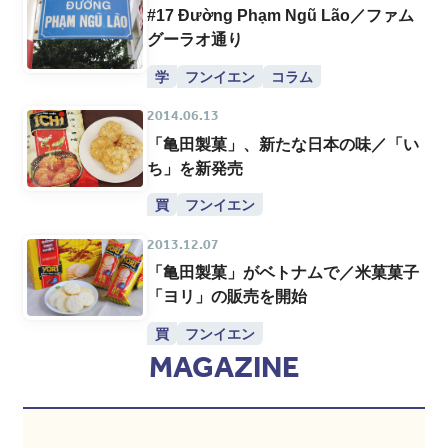
#17 Đường Phạm Ngũ Lão／ファム
グーラオ通り
学
フンイエン
コラム
2014.06.13
「亀田製菓」、新たな日本の味／「い
ち」を新発売
買
フンイエン
2013.12.07
「亀田製菓」がベトナムで／米菓菓子
「ヨリ」の販売を開始
買
フンイエン
MAGAZINE