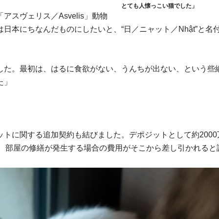
とても人懐っこい猫でした」
スヴェリス／Asvelis」動物
日本にちなんだものにしたいと、“日／ニャット／Nhật”と名
した。最初は、はるに食欲がない、うんちが出ない、という些
した」
トに関する追加契約も結びました。デポジットとして約2000
や、部屋の修繕が発生する場合の費用がそこから差し引かれると