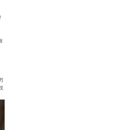
付
細
万
説