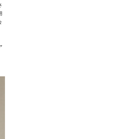
さ
用
会
ア