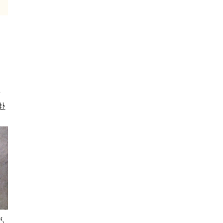
や
赴
が、