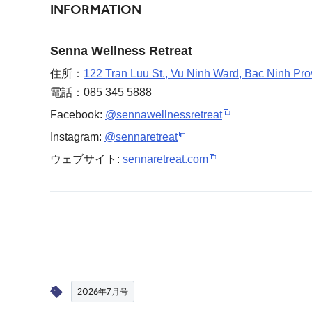
INFORMATION
Senna Wellness Retreat
住所：
122 Tran Luu St., Vu Ninh Ward, Bac Ninh Pro
電話：085 345 5888
Facebook:
@sennawellnessretreat
Instagram:
@sennaretreat
ウェブサイト:
sennaretreat.com
2026年7月号