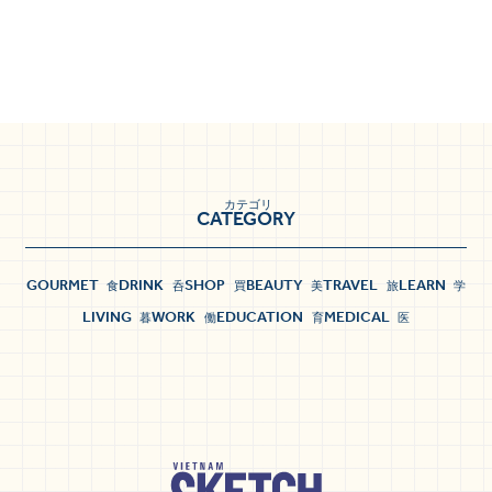
カテゴリ
CATEGORY
GOURMET
DRINK
SHOP
BEAUTY
TRAVEL
LEARN
食
呑
買
美
旅
学
LIVING
WORK
EDUCATION
MEDICAL
暮
働
育
医