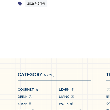
2026年2月号
CATEGORY
T
カテゴリ
GOURMET
LEARN
学
食
学
DRINK
LIVING
病
呑
暮
SHOP
WORK
グ
買
働