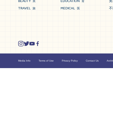
BEAUTY
EDUCATION
美
美
育
TRAVEL
MEDICAL
不
旅
医
Media Info
Terms of Use
Privacy Policy
Contact Us
Archi