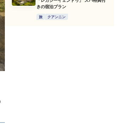
「レガシーイェントゥ」 スパ特典付
きの宿泊プラン
旅
クアンニン
0
）