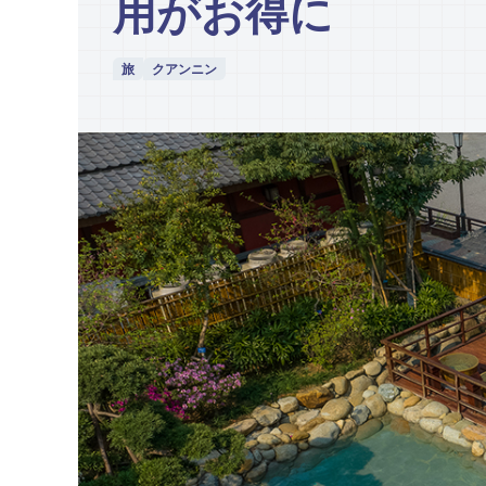
用がお得に
旅
クアンニン