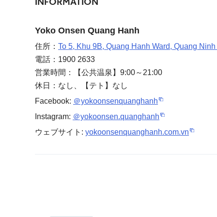
INFORMATION
Yoko Onsen Quang Hanh
住所：
To 5, Khu 9B, Quang Hanh Ward, Quang Ninh
電話：1900 2633
営業時間：【公共温泉】9:00～21:00
休日：なし、【テト】なし
Facebook:
＠yokoonsenquanghanh
Instagram:
＠yokoonsen.quanghanh
ウェブサイト:
yokoonsenquanghanh.com.vn