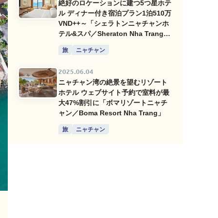
絶好のロケーションに建つ5つ星ホテ
ル ディナー付き宿泊プラン1泊510万
VND++～「シェラトンニャチャンホ
テル&スパ／Sheraton Nha Trang
Hotel & Spa」
旅
ニャチャン
2025.06.04
ニャチャン湾の絶景を望むリゾート
ホテル ウェブサイト予約で室料が最
大47%割引に「ボマリゾートニャチ
ャン／Boma Resort Nha Trang」
旅
ニャチャン