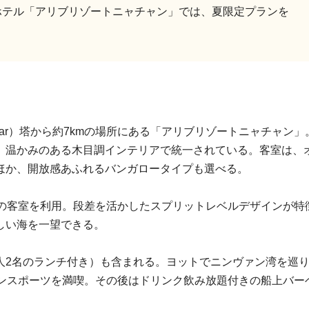
ホテル「アリブリゾートニャチャン」では、夏限定プランを
gar）塔から約7kmの場所にある「アリブリゾートニャチャン」
、温かみのある木目調インテリアで統一されている。客室は、
ほか、開放感あふれるバンガロータイプも選べる。
階の客室を利用。段差を活かしたスプリットレベルデザインが特
しい海を一望できる。
人2名のランチ付き）も含まれる。ヨットでニンヴァン湾を巡
リンスポーツを満喫。その後はドリンク飲み放題付きの船上バー