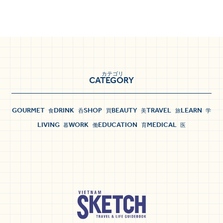
カテゴリ
CATEGORY
GOURMET
DRINK
SHOP
BEAUTY
TRAVEL
LEARN
食
呑
買
美
旅
学
LIVING
WORK
EDUCATION
MEDICAL
暮
働
育
医