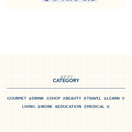
カテゴリ
CATEGORY
GOURMET
DRINK
SHOP
BEAUTY
TRAVEL
LEARN
食
呑
買
美
旅
学
LIVING
WORK
EDUCATION
MEDICAL
暮
働
育
医