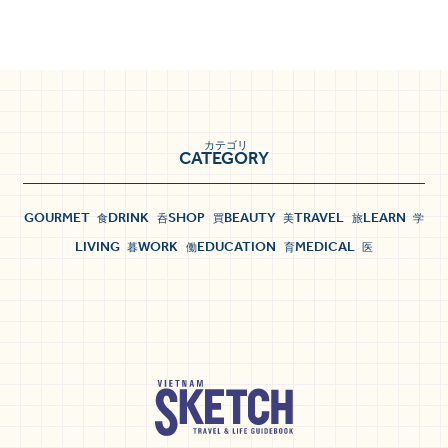
カテゴリ
CATEGORY
GOURMET
DRINK
SHOP
BEAUTY
TRAVEL
LEARN
食
呑
買
美
旅
学
LIVING
WORK
EDUCATION
MEDICAL
暮
働
育
医