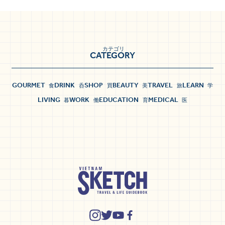
カテゴリ
CATEGORY
GOURMET
DRINK
SHOP
BEAUTY
TRAVEL
LEARN
食
呑
買
美
旅
学
LIVING
WORK
EDUCATION
MEDICAL
暮
働
育
医