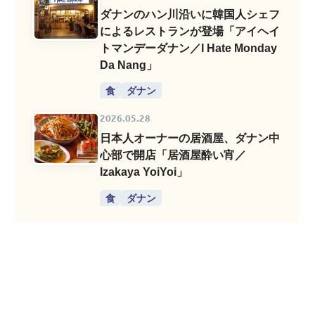
ダナンのハン川沿いに韓国人シェフ
によるレストランが登場「アイヘイ
トマンデーダナン／I Hate Monday
Da Nang」
食
ダナン
2026.05.28
日本人オーナーの居酒屋、ダナン中
心部で開店「居酒屋酔い宵／
Izakaya YoiYoi」
食
ダナン