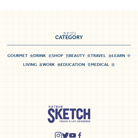
カテゴリ
CATEGORY
GOURMET
DRINK
SHOP
BEAUTY
TRAVEL
LEARN
食
呑
買
美
旅
学
LIVING
WORK
EDUCATION
MEDICAL
暮
働
育
医