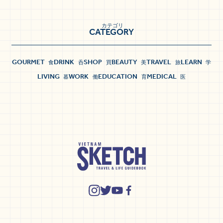
カテゴリ
CATEGORY
GOURMET
DRINK
SHOP
BEAUTY
TRAVEL
LEARN
食
呑
買
美
旅
学
LIVING
WORK
EDUCATION
MEDICAL
暮
働
育
医