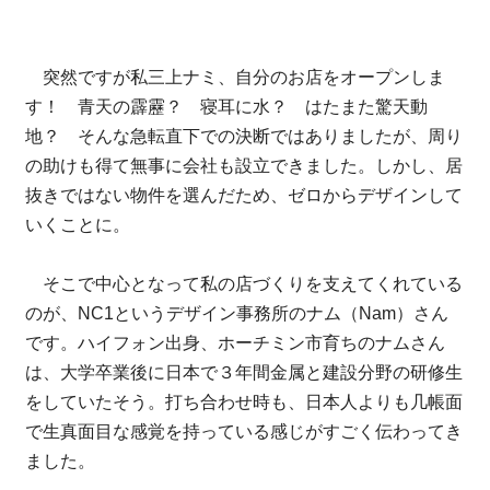
突然ですが私三上ナミ、自分のお店をオープンしま
す！ 青天の霹靂？ 寝耳に水？ はたまた驚天動
地？ そんな急転直下での決断ではありましたが、周り
の助けも得て無事に会社も設立できました。しかし、居
抜きではない物件を選んだため、ゼロからデザインして
いくことに。
そこで中心となって私の店づくりを支えてくれている
のが、NC1というデザイン事務所のナム（Nam）さん
です。ハイフォン出身、ホーチミン市育ちのナムさん
は、大学卒業後に日本で３年間金属と建設分野の研修生
をしていたそう。打ち合わせ時も、日本人よりも几帳面
で生真面目な感覚を持っている感じがすごく伝わってき
ました。