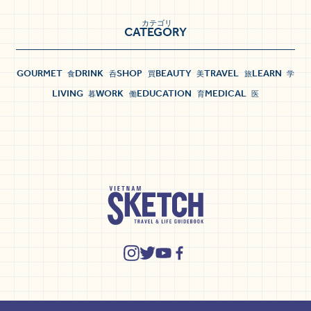
カテゴリ
CATEGORY
GOURMET
DRINK
SHOP
BEAUTY
TRAVEL
LEARN
食
呑
買
美
旅
学
LIVING
WORK
EDUCATION
MEDICAL
暮
働
育
医