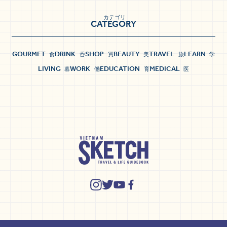
カテゴリ
CATEGORY
GOURMET
DRINK
SHOP
BEAUTY
TRAVEL
LEARN
食
呑
買
美
旅
学
LIVING
WORK
EDUCATION
MEDICAL
暮
働
育
医