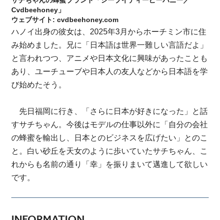
サチちゃんの蜂蜜ブランド「シーブイディービーハニー／
Cvdbeehoney」
ウェブサイト: cvdbeehoney.com
ハノイ出身の彼女は、2025年3月からホーチミン市に住
み始めました。兄に「日本語は世界一難しい言語だよ」
と言われつつ、アニメや日本文化に興味があったことも
あり、ユーチューブや日本人の友人などから日本語を学
び始めたそう。
先日福岡に行き、「さらに日本が好きになった」と話
すサチちゃん。今後はモデルの仕事以外に「自分の会社
の蜂蜜を輸出し、日本とのビジネスを広げたい」とのこ
と。白い砂丘を天女のように歩いていたサチちゃん、こ
れからも名前の通り「幸」を振りまいて邁進して欲しい
です。
INFORMATION