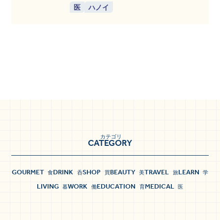
医
ハノイ
カテゴリ
CATEGORY
GOURMET
DRINK
SHOP
BEAUTY
TRAVEL
LEARN
食
呑
買
美
旅
学
LIVING
WORK
EDUCATION
MEDICAL
暮
働
育
医