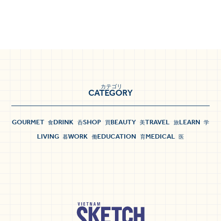
カテゴリ
CATEGORY
GOURMET
DRINK
SHOP
BEAUTY
TRAVEL
LEARN
食
呑
買
美
旅
学
LIVING
WORK
EDUCATION
MEDICAL
暮
働
育
医