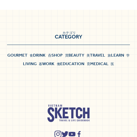
カテゴリ
CATEGORY
GOURMET
DRINK
SHOP
BEAUTY
TRAVEL
LEARN
食
呑
買
美
旅
学
LIVING
WORK
EDUCATION
MEDICAL
暮
働
育
医