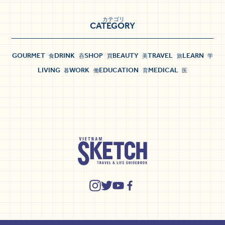
カテゴリ
CATEGORY
GOURMET
DRINK
SHOP
BEAUTY
TRAVEL
LEARN
食
呑
買
美
旅
学
LIVING
WORK
EDUCATION
MEDICAL
暮
働
育
医