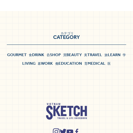
カテゴリ
CATEGORY
GOURMET
DRINK
SHOP
BEAUTY
TRAVEL
LEARN
食
呑
買
美
旅
学
LIVING
WORK
EDUCATION
MEDICAL
暮
働
育
医