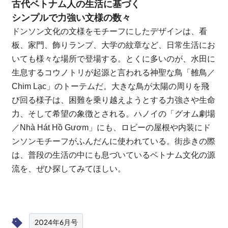
古代ベトナム人の生活に基づく
シンプルで力強い文様の数々
ドンソン文化の文様をモチーフにしたデザインは、看
板、家門、飾りランプ、大学の紋章など、日常生活にお
いても様々な場所で登場する。とくに多いのが、水田に
生息するコウノトリが起源と言われる神聖な鳥「雒鳥／
Chim Lạc」のトーテムだ。大きな鳥が太陽の周りを飛
び回る様子は、困難を乗り越えようとする力強さや生命
力、そして希望の象徴とされる。ハノイの「グオム劇場
／Nhà Hát Hồ Gươm」にも、ロビーの屋根や内装にド
ンソンモチーフがふんだんに使われている。街歩きの際
は、普段の生活の中にも息づいているベトナム文化の源
流を、ぜひ探してみてほしい。
2024年6月号