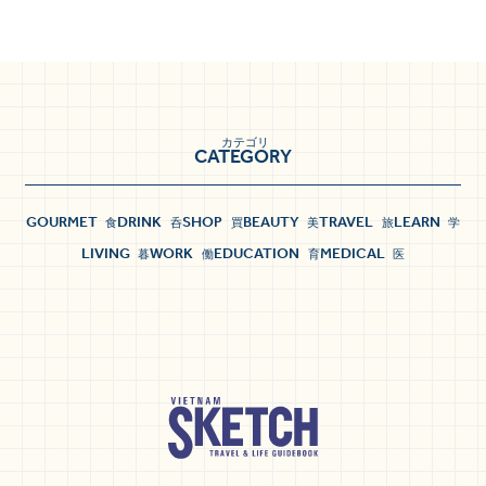
カテゴリ
CATEGORY
GOURMET
DRINK
SHOP
BEAUTY
TRAVEL
LEARN
食
呑
買
美
旅
学
LIVING
WORK
EDUCATION
MEDICAL
暮
働
育
医