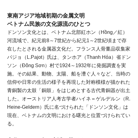
東南アジア地域初期の金属文明
ベトナム民族の文化源流のひとつ
ドンソン文化とは、ベトナム北部紅ホン（Hồng／紅）
河流域で、紀元前8～7世紀から紀元1～2世紀頃まで存
在したとされる金属器文化だ。フランス人骨董品収集家
パジョ（L.Pajot）氏は、タンホア（Thanh Hóa）省ドン
ソン（Đông Sơn）村で1924～1932年に発掘調査を実
施。その結果、動物、太陽、船を漕ぐ人々など、当時の
信仰や日常の生活の様子を再現した対称模様が描かれた
青銅製の太鼓「銅鼓」をはじめとする古代青銅器が出土
した。オーストリア人考古学者ハイネ＝ゲルデルン（R.
Heine-Geldern）氏に名づけられた「ドンソン文化」は
現在、ベトナムの文明における曙光と位置づけられてい
る。