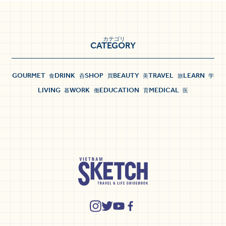
カテゴリ
CATEGORY
GOURMET
DRINK
SHOP
BEAUTY
TRAVEL
LEARN
食
呑
買
美
旅
学
LIVING
WORK
EDUCATION
MEDICAL
暮
働
育
医