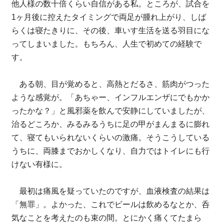
他人様の数十倍くらい自信がある私。ところが、試合を
1ヶ月後に控えたタイミングで両足が腫れ上がり、しば
らくは寝たきりに、その後、車いす生活を送る羽目にな
ってしまいました。もちろん、人生で初めての経験で
す。
ある朝、目が覚めると、高熱とだるさ、筋肉がつった
ような感覚が。「あちゃー、インフルエンザにでもかか
ったかな？」と風邪薬を飲んで安静にしていましたが、
治るどころか、みるみるうちに足の甲がまんまるに膨れ
て、寝てもいられないくらいの激痛。そうこうしている
うちに、両膝までおかしくなり、自力ではトイレにも行
けない有様に。
最初は痛風を疑っていたのですが、血液検査の結果は
「無罪」。よかった、これでビールは飲めるなとか、呑
気なことを考えたのも束の間。とにかく痛くてたまら