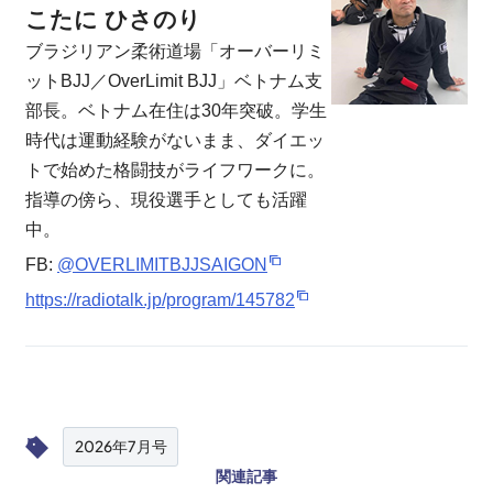
こたに ひさのり
ブラジリアン柔術道場「オーバーリミ
ットBJJ／OverLimit BJJ」ベトナム支
部長。ベトナム在住は30年突破。学生
時代は運動経験がないまま、ダイエッ
トで始めた格闘技がライフワークに。
指導の傍ら、現役選手としても活躍
中。
FB:
@OVERLIMITBJJSAIGON
https://radiotalk.jp/program/145782
2026年7月号
関連記事