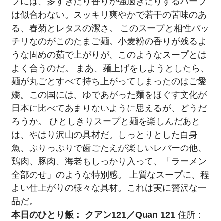
プには、多すぎたり香りが強過ぎたりするハーブ
は似合わない。スッキリ爽やかで若干の苦味のあ
る、春菊とレタスの潔さ。 このスープと相性バッ
チリなのがこのたまご麺。小麦粉の香りが残るよ
うな固めの茹で上がりが、このようなスープとは
よく合うのだ。 まあ、麺上げをしようとしたら、
麺が丸ごとすべて持ち上がってしまったのはご愛
嬌。この国には、ゆであがった麺をほぐす文化が
日本に比べてあまりないように思えるが、どうだ
ろうか。 ひとしきりスープと麺を楽しんだあと
は、やはり沢山の具材だ。しっとりとした白身
魚、ぷりっぷりで歯ごたえが楽しいレバーの他、
鶏肉、豚肉、海老もしっかり入って、「ラーメン
全部のせ」のような特別感。 上質なスープに、程
よい仕上がりの様々な具材。これは実に贅沢な一
品だ。
本日のひとり飯： クアン121／Quan 121
住所：