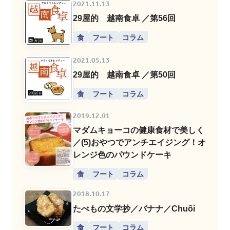
2021.11.13
29屋的 越南食卓 ／第56回
食
フート
コラム
2021.05.13
29屋的 越南食卓 ／第50回
食
フート
コラム
2019.12.01
マダムキョーコの健康食材で美しく
／(5)おやつでアンチエイジング！オ
レンジ色のパウンドケーキ
食
フート
コラム
2018.10.17
たべもの文学抄／バナナ／Chuối
食
フート
コラム