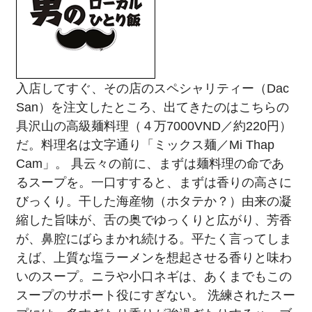
入店してすぐ、その店のスペシャリティー（Dac
San）を注文したところ、出てきたのはこちらの
具沢山の高級麺料理（４万7000VND／約220円）
だ。料理名は文字通り「ミックス麺／Mi Thap
Cam」。 具云々の前に、まずは麺料理の命であ
るスープを。一口すすると、まずは香りの高さに
びっくり。干した海産物（ホタテか？）由来の凝
縮した旨味が、舌の奥でゆっくりと広がり、芳香
が、鼻腔にばらまかれ続ける。平たく言ってしま
えば、上質な塩ラーメンを想起させる香りと味わ
いのスープ。ニラや小口ネギは、あくまでもこの
スープのサポート役にすぎない。 洗練されたスー