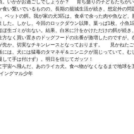
頃。いかがお過ごしでしょうか？ 育ち盛りの子どもたちがい
か食い繋いでいるものの、長期の籠城生活が続き、想定外の問
、ペットの餌。我が家の犬3匹は、食卓で余った肉や魚など、
ました。しかし、今回のロックダウン以降、葉っぱ1枚、小魚1
ほぼ生ゴミが出ない。結果、白米に汁をかけただけの餌が続き
仕方なく買い置きのドッグフードの出番が激増したのですが、
が先か、切実なチキンレースとなっております。 見かねたご
飯には、犬には猛毒のタマネギ＆ニンニクが混じっていて、む
慢して手は付けず）。明日を信じてガッツ！
て宇宙へ飛んだ、あのライカ犬。食べ物がなくなるまで地球を
 イングマル少年