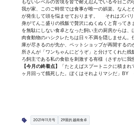
もないレベルの苦境を皆で耐え忍んでいる今日この
我が家、このご時世では食事が唯一の娯楽。なんと
が発生して頭を悩ませております。 それはズバリ
身がてんこ盛りの残飯で贅沢にぬくぬくと育ってき
を無駄にしない食卓となった飼い主の厨房からは、
肉食動物のハシクレたちは日々不満を隠しません。
庫が尽きるのが先か、ペットショップが再開するの
所さんが「ワンちゃんにどうぞ」と分けてくれた残
ろ飼主である私の食欲を刺激する有様（さすがに我
【今月の終着点】
「たとえばスプートニクに積まれ
ヶ月回って餓死した。ぼくはそれよりマシだ」BY
2021年11月号
29屋的 越南食卓