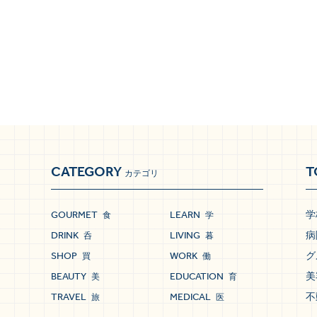
CATEGORY
T
カテゴリ
GOURMET
LEARN
学
食
学
DRINK
LIVING
病
呑
暮
SHOP
WORK
グ
買
働
BEAUTY
EDUCATION
美
美
育
TRAVEL
MEDICAL
不
旅
医