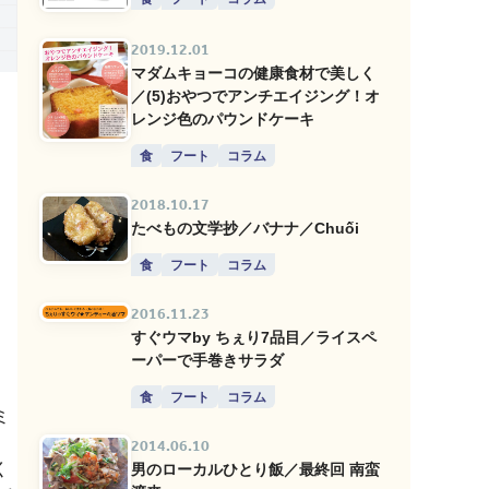
2019.12.01
マダムキョーコの健康食材で美しく
／(5)おやつでアンチエイジング！オ
レンジ色のパウンドケーキ
食
フート
コラム
2018.10.17
たべもの文学抄／バナナ／Chuối
食
フート
コラム
2016.11.23
すぐウマby ちぇり7品目／ライスペ
ーパーで手巻きサラダ
食
フート
コラム
ミ
」
2014.06.10
く
男のローカルひとり飯／最終回 南蛮