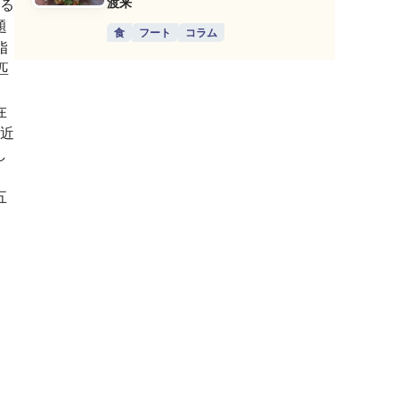
渡来
る
題
食
フート
コラム
脂
匹
、
在
近
し
五